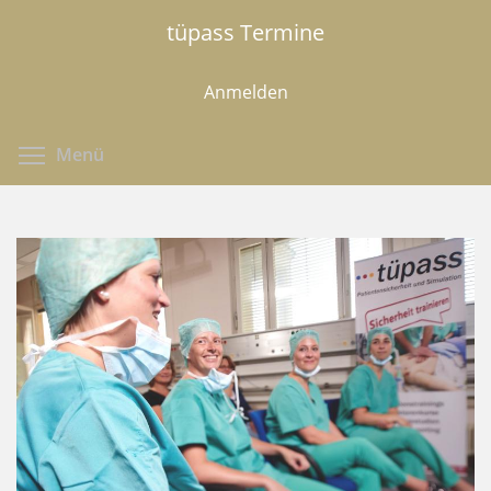
Direkt
tüpass Termine
zum
Inhalt
Anmelden
Menüsichtbarkeit umschalten
Menü