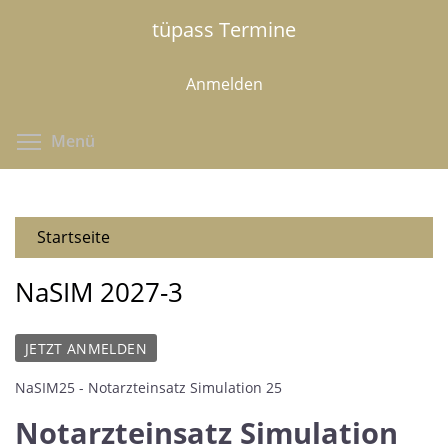
Direkt
tüpass Termine
zum
Inhalt
Anmelden
Menüsichtbarkeit umschalten
Menü
Startseite
NaSIM 2027-3
JETZT ANMELDEN
NaSIM25 - Notarzteinsatz Simulation 25
Notarzteinsatz Simulation